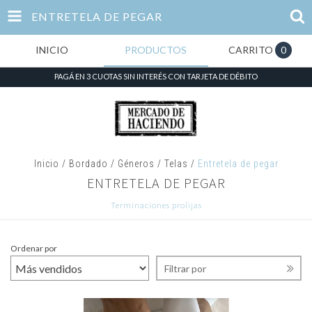
ENTRETELA DE PEGAR
INICIO
PRODUCTOS
CARRITO
0
PAGÁ EN 3 CUOTAS SIN INTERÉS CON TARJETA DE DÉBITO
Inicio
/
Bordado
/
Géneros / Telas
/
Entretela de pegar
ENTRETELA DE PEGAR
Terminaciones prolijas
Ordenar por
Filtrar por