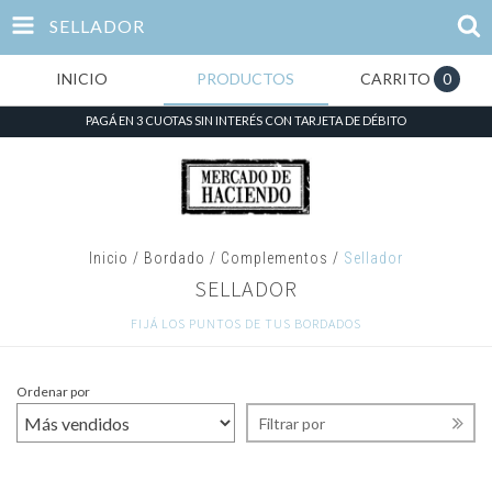
SELLADOR
INICIO
PRODUCTOS
CARRITO
0
PAGÁ EN 3 CUOTAS SIN INTERÉS CON TARJETA DE DÉBITO
Inicio
/
Bordado
/
Complementos
/
Sellador
SELLADOR
FIJÁ LOS PUNTOS DE TUS BORDADOS
Ordenar por
Filtrar por